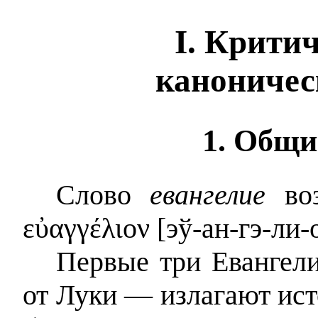
I. Крити
каноничес
1. Общи
Слово
евангелие
воз
εὐαγγέλιον
[эў-ан-гэ-ли-
Первые три Евангел
от Луки — излагают ис