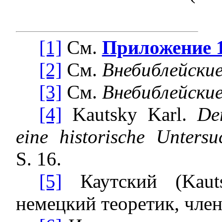
[1]
См.
Приложение 
[2]
См.
Внебиблейски
[3]
См.
Внебиблейски
[4]
Kautsky Karl.
De
eine historische Unters
S. 16.
[5]
Каутский (Kaut
немецкий теоретик, член