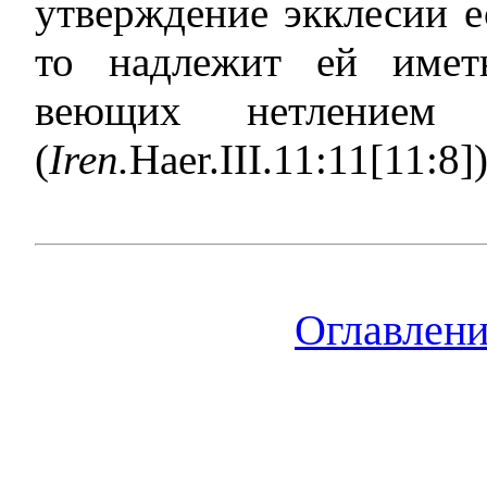
утверждение экклесии е
то надлежит ей имет
веющих нетлением
(
Iren.
Haer.III.11:11[11:8])
Оглавлен