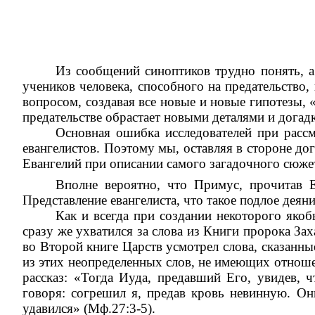
Из сообщений синоптиков трудно понять, а 
учеников человека, способного на предательство
вопросом, создавая все новые и новые гипотезы, 
предательстве обрастает новыми деталями и догад
Основная ошибка исследователей при рассм
евангелистов. Поэтому мы, оставляя в стороне до
Евангелий при описании самого загадочного сюжет
Вполне вероятно, что Примус, прочитав Е
Представление евангелиста, что такое подлое деян
Как и всегда при создании некоторого якоб
сразу же ухватился за слова из Книги пророка Захар
во Второй книге Царств усмотрел слова, сказанны
из этих неопределенных слов, не имеющих отношен
рассказ: «Тогда Иуда, предавший Его, увидев, 
говоря: согрешил я, предав кровь невинную. Он
удавился» (Мф.27:3-5).