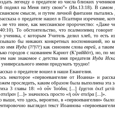
оздать легенду о предателе из числа близких ученик
 поднял на Меня пяту свою”» (Ин.13:18). В самом д
ианском смысле, и путем личной фантазии пытались д
ассказа о предателе нашел в Псалтири изречение, кот
ь не что иное, как мессианское пророчество: «Даже 
0:10). То обстоятельство, что псалмопевец говорит 
о ученика, с которым Учитель делил хлеб, то есть и
вызывало бы никаких конкретных воспоминаний, но к
ало имя
Иуда
(
יְהוּדָה
) как синоним слова
еврей
, а таки
ько городов с названием Кариот (К’риййóт), но, по м
сем нам знакомое с детства имя предателя
Иуда Иск
е универсального имени придумать трудно!
ассказ о предателе вошел в наши Евангелия.
ось некоторое «первоевангелие от Иоанна» и расск
ожем проследить, каким образом была выполнена эта за
тиха 3 главы 18: «
ὁ οὖν Ἰούδας [...] ἔρχεται ἐκεῖ μ
πεῖραν [...]
» значилось просто «
ἡ οὖν σπεῖρα [...]
».
о выше, что здесь, вероятно, в «первоевангелии» было:
нтировочно выглядел текст Иоаннова «первоевангели