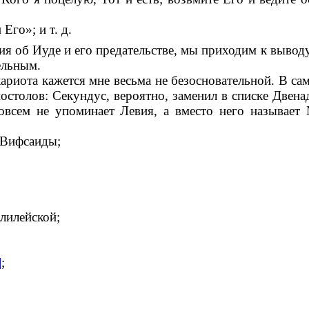
Его»; и т. д.
ия об Иуде и его предательстве, мы приходим к выводу
ельным.
риота кажется мне весьма не безосновательной. В сам
остолов: Секундус, вероятно, заменил в списке Двен
всем не упоминает Левия, а вместо него называет М
 Вифсаиды;
лилейской;
]
;