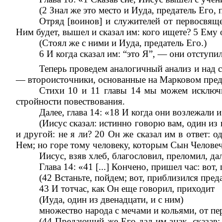
(2 Знал же это место и Иуда, предатель Его,
Отряд [воинов] и служителей от первосвяще
Ним будет, вышел и сказал им: кого ищете? 5 Ему 
(Стоял же с ними и Иуда, предатель Его.)
6 И когда сказал им: “это Я”, — они отступил
Теперь проведем аналогичный анализ и над 
— второисточники, основанные на Марковом пред
Стихи 10 и 11 главы 14 мы можем исключи
стройности повествования.
Далее, глава 14: «18 И когда они возлежали и
(Иисус сказал: истинно говорю вам, один из
и другой: не я ли? 20 Он же сказал им в ответ:
Нем; но горе тому человеку, которым Сын Человеч
Иисус, взяв хлеб, благословил, преломил, дал 
Глава 14: «41 [...] Кончено, пришел час: во
(42 Встаньте, пойдем; вот, приблизился пре
43 И тотчас, как Он еще говорил, приходит
(Иуда, один из двенадцати, и с ним)
множество народа с мечами и кольями, от п
(44 Предающий же Его дал им знак, сказав: