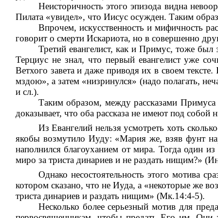
Неисторичность этого эпизода видна невоор
Пилата «увидел», что Иисус осужден. Таким образ
Впрочем, искусственность и мифичность рас
говорит о смерти Искариота, но в совершенно дру
Третий евангелист, как и Примус, тоже был
Терциус не знал, что первый евангелист уже со
Ветхого завета и даже приводя их в своем тексте.
мздою», а затем «низринулся» (надо полагать, неча
и сл.).
Таким образом, между рассказами Примуса 
доказывает, что оба рассказа не имеют под собой 
Из Евангелий нельзя усмотреть хоть сколько
якобы возмутило Иуду: «Мария же, взяв фунт на
наполнился благоуханием от мира. Тогда один из 
миро за триста динариев и не раздать нищим?» (Ин
Однако несостоятельность этого мотива сра
котором сказано, что не Иуда, а «некоторые же во
триста динариев и раздать нищим» (Мк.14:4-5).
Несколько более серьезный мотив для преда
первосвященникам, чтобы предать Его им. Они 