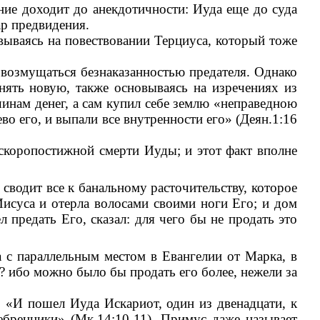
ние доходит до анекдотичности: Иуда еще до суда
ар предвидения.
вываясь на повествовании Терциуса, который тоже
 возмущаться безнаказанностью предателя. Однако
нять новую, также основываясь на изречениях из
йшинам денег, а сам купил себе землю «неправедною
ево его, и выпали все внутренности его» (Деян.1:16
скоропостижной смерти Иуды; и этот факт вполне
 сводит все к банальному расточительству, которое
исуса и отерла волосами своими ноги Его; и дом
 предать Его, сказал: для чего бы не продать это
а с параллельным местом в Евангелии от Марка, в
а? ибо можно было бы продать его более, нежели за
: «И пошел Иуда Искариот, один из двенадцати, к
бренники» (Мк.14:10-11). Примус даже называет