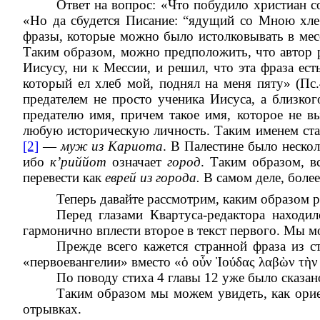
Ответ на вопрос: «Что побудило христиан с
«Но да сбудется Писание: “ядущий со Мною хлеб
фразы, которые можно было истолковывать в месс
Таким образом, можно предположить, что автор р
Иисусу, ни к Мессии, и решил, что эта фраза ест
который ел хлеб мой, поднял на меня пяту» (Пс.4
предателем не просто ученика Иисуса, а близког
предателю имя, причем такое имя, которое не 
любую историческую личность. Таким именем ст
[2]
—
муж из Кариота
. В Палестине было нескол
ибо
к’риййот
означает
город
. Таким образом, в
перевести как
еврей из города.
В самом деле, боле
Теперь давайте рассмотрим, каким образом р
Перед глазами Квартуса-редактора находил
гармонично вплести второе в текст первого. Мы м
Прежде всего кажется странной фраза из с
«первоевангелии» вместо «
ὁ οὖν Ἰούδας λαβὼν τὴν σ
По поводу стиха 4 главы 12 уже было сказан
Таким образом мы можем увидеть, как орие
отрывках.