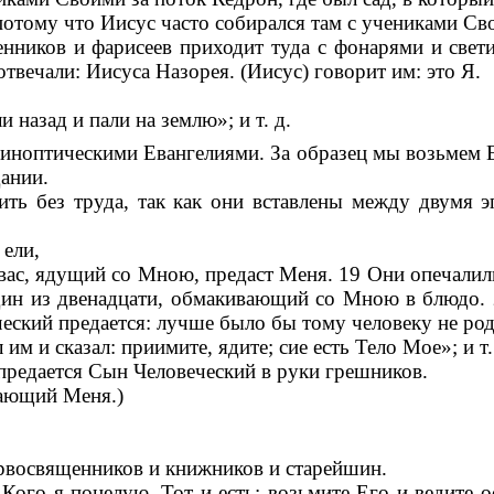
 потому что Иисус часто собирался там с учениками Св
нников и фарисеев приходит туда с фонарями и свети
отвечали: Иисуса Назорея. (Иисус) говорит им: это Я.
и назад и пали на землю»; и т. д.
синоптическими Евангелиями. За образец мы возьмем Е
ании.
ть без труда, так как они вставлены между двумя э
 ели,
 вас, ядущий со Мною, предаст Меня. 19 Они опечалили
 один из двенадцати, обмакивающий со Мною в блюдо.
еский предается: лучше было бы тому человеку не роди
им и сказал: приимите, ядите; сие есть Тело Мое»; и т.
т, предается Сын Человеческий в руки грешников.
дающий Меня.)
ервосвященников и книжников и старейшин.
 Кого я поцелую, Тот и есть; возьмите Его и ведите