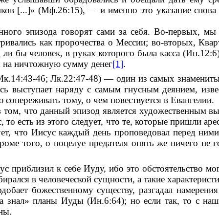
в [...]» (Мф.26:15), — и именно это указание снова 
нного эпизода говорят сами за себя. Во-первых, мы
тривались как пророчества о Мессии; во-вторых, Квар
д ли бы человек, в руках которого была касса (Ин.12:
я на ничтожную сумму денег
[1]
.
 Мк.14:43-46; Лк.22:47-48) — один из самых знаменит
ь выступает наряду с самым гнусным деянием, извес
 сопереживать тому, о чем повествуется в Евангелии.
 в том, что данный эпизод является художественным в
 то есть из этого следует, что те, которые пришли ар
ет, что Иисус каждый день проповедовал перед ними 
роме того, о поцелуе предателя опять же ничего не г
ус приблизил к себе Иуду, ибо это обстоятельство мо
бирался в человеческой сущности, а такие характерис
добает божественному существу, разгадал намерения 
ла знал» планы Иуды (Ин.6:64); но если так, то с на
ны.