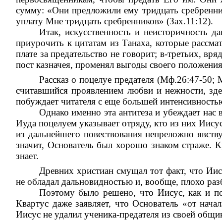
сумму: «Они предложили ему тридцать сребреннико
уплату Мне тридцать сребренников» (Зах.11:12).
Итак, искусственность и неисторичность да
приурочить к цитатам из Танаха, которые рассма
плате за предательство не говорит; в-третьих, вря
пост казначея, променял выгоды своего положени
Рассказ о поцелуе предателя (Мф.26:47-50;
считавшийся проявлением любви и нежности, здес
побуждает читателя с еще большей интенсивностью
Однако именно эта антитеза и убеждает нас
Иуда поцелуем указывает отряду, кто из них Иисус,
из дальнейшего повествования непреложно явству
значит, Основатель был хорошо знаком страже. К
знает.
Древних христиан смущал тот факт, что Иис
не обладал дальновидностью и, вообще, плохо раз
Поэтому было решено, что Иисус, как и по
Квартус даже заявляет, что Основатель «от нача
Иисус не удалил ученика-предателя из своей общи