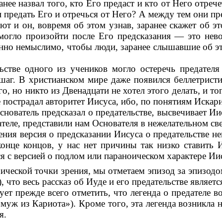
нее назвал того, кто Его предаст и кто от Него отреч
ли предать Его и отречься от Него? А между тем они пр
яют и он, вовремя об этом узнав, заранее скажет об 
 могло произойти после Его предсказания — это нево
нно немыслимо, чтобы люди, заранее слышавшие об эт
ьстве одного из учеников могло остеречь предателя
шаг. В христианском мире даже появился беллетристи
го, но никто из Двенадцати не хотел этого делать, и 
 пострадал авторитет Иисуса, ибо, по понятиям Искари
снователь предсказал о предательстве, высвечивает Ии
ателе, представили нам Основателя в нежелательном све
ения версия о предсказании Иисуса о предательстве н
конце концов, у нас нет причины так низко ставить 
я с версией о подлом или параноическом характере Ии
орической точки зрения, мы отметаем эпизод за эпизод
), что весь рассказ об Иуде и его предательстве явля
ует прежде всего отметить, что легенда о предателе в
ж из Кариота»). Кроме того, эта легенда возникла ни
я.