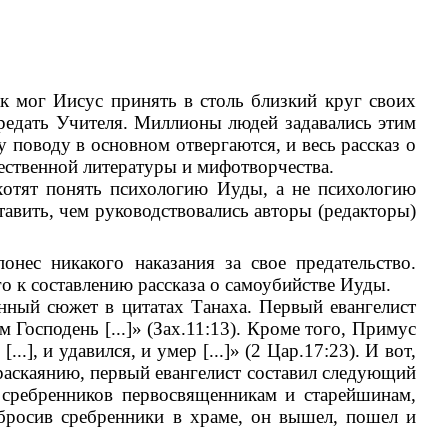
ак мог Иисус принять в столь близкий круг своих
предать Учителя. Миллионы людей задавались этим
 поводу в основном отвергаются, и весь рассказ о
жественной литературы и мифотворчества.
 хотят понять психологию Иуды, а не психологию
тавить, чем руководствовались авторы (редакторы)
нес никакого наказания за свое предательство.
го к составлению рассказа о самоубийстве Иуды.
енный сюжет в цитатах Танаха. Первый евангелист
ом Господень [...]» (Зах.11:13). Кроме того, Примус
я [...], и удавился, и умер [...]» (2 Цар.17:23). И вот,
 раскаянию, первый евангелист составил следующий
ь сребренников первосвященникам и старейшинам,
 бросив сребренники в храме, он вышел, пошел и