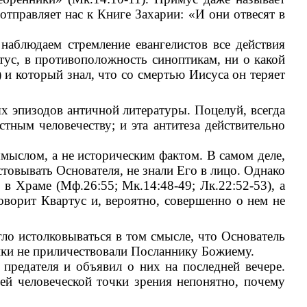
отправляет нас к Книге Захарии: «И они отвесят в
 наблюдаем стремление евангелистов все действия
тус, в противоположность синоптикам, ни о какой
6) и который знал, что со смертью Иисуса он теряет
ых эпизодов античной литературы. Поцелуй, всегда
тным человечеству; и эта антитеза действительно
ымыслом, а не историческим фактом. В самом деле,
естовывать Основателя, не знали Его в лицо. Однако
в Храме (Мф.26:55; Мк.14:48-49; Лк.22:52-53), а
оворит Квартус и, вероятно, совершенно о нем не
гло истолковываться в том смысле, что Основатель
тики не приличествовали Посланнику Божиему.
предателя и объявил о них на последней вечере.
шей человеческой точки зрения непонятно, почему