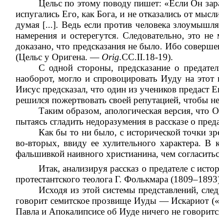
Цельс по этому поводу пишет: «Если Он зара
испугались Его, как Бога, и не отказались от мыс
думая [...]. Ведь если против человека злоумышл
намерения и остерегутся. Следовательно, это не
доказано, что предсказания не было. Ибо соверше
(Цельс у Оригена. —
Orig.
CC.II.18-19).
С одной стороны, предсказание о предател
наоборот, могло и спровоцировать Иуду на этот 
Иисус предсказал, что один из учеников предаст Е
решился пожертвовать своей репутацией, чтобы не
Таким образом, апологическая версия, что О
пытаясь сгладить недоразумения в рассказе о пред
Как бы то ни было, с исторической точки зр
во-вторых, ввиду ее хулительного характера. В 
фальшивкой наивного христианина, чем согласитьс
Итак, анализируя рассказ о предателе с ист
протестантского теолога Г. Фолькмара (1809–1893
Исходя из этой системы представлений, след
говорит семитское прозвище Иуды — Искариот («му
Павла и Апокалипсисе об Иуде ничего не говоритс