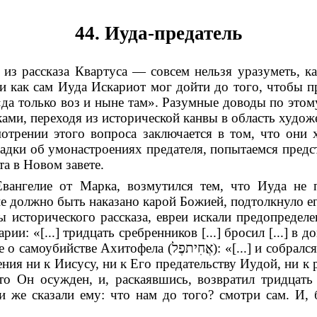
44. Иуда-предатель
из рассказа Квартуса — совсем нельзя уразуметь, к
, и как сам Иуда Искариот мог дойти до того, чтобы 
«да только воз и ныне там». Разумные доводы по этому
ками, переходя из исторической канвы в область худо
отрении этого вопроса заключается в том, что они
гадки об умонастроениях предателя, попытаемся предс
а в Новом завете.
вангелие от Марка, возмутился тем, что Иуда не по
ие должно быть наказано карой Божией, подтолкнуло е
ы исторического рассказа, евреи искали предопредел
ии: «[...] тридцать сребренников [...] бросил [...] в д
е о самоубийстве Ахитофела (
אֲחִיתפֶל
): «[...] и собралс
ия ни к Иисусу, ни к Его предательству Иудой, ни к
что Он осужден, и, раскаявшись, возвратил тридцат
и же сказали ему: что нам до того? смотри сам. И,