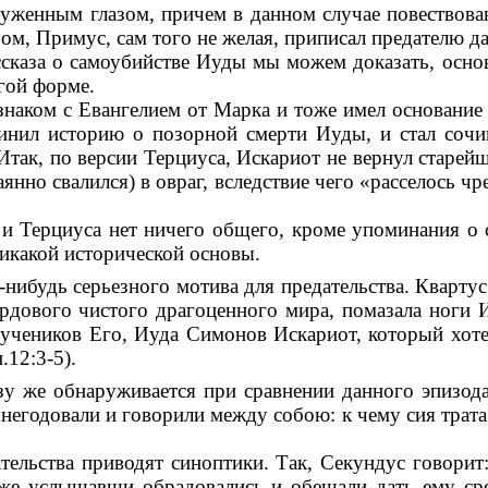
уженным глазом, причем в данном случае повествова
ом, Примус, сам того не желая, приписал предателю д
сказа о самоубийстве Иуды мы можем доказать, осно
гой форме.
 знаком с Евангелием от Марка и тоже имел основание
чинил историю о позорной смерти Иуды, и стал сочи
 Итак, по версии Терциуса, Искариот не вернул старе
янно свалился) в овраг, вследствие чего «расселось чр
и Терциуса нет ничего общего, кроме упоминания о 
никакой исторической основы.
-нибудь серьезного мотива для предательства. Квартус
рдового чистого драгоценного мира, помазала ноги И
учеников Его, Иуда Симонов Искариот, который хотел
.12:3-5).
зу же обнаруживается при сравнении данного эпизод
знегодовали и говорили между собою: к чему сия трат
тельства приводят синоптики. Так, Секундус говорит
же услышавши обрадовались и обещали дать ему сре