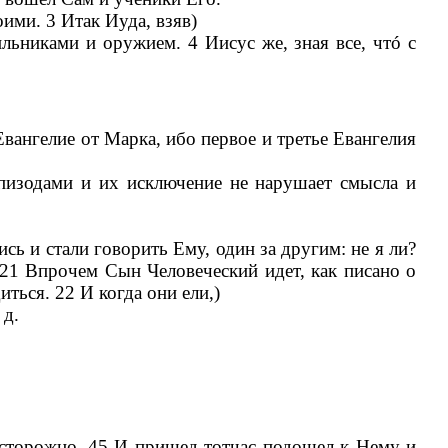
оими. 3 Итак Иуда, взяв)
льниками и оружием. 4 Иисус же, зная все, чтó с
вангелие от Марка, ибо первое и третье Евангелия
пизодами и их исключение не нарушает смысла и
сь и стали говорить Ему, один за другим: не я ли?
 21 Впрочем Сын Человеческий идет, как писано о
ться. 22 И когда они ели,)
 д.
 осторожно. 45 И пришед тотчас подошел к Нему и