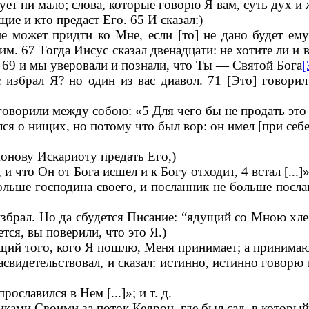
ует ни мало; слова, которые говорю Я вам, суть дух и
ие и кто предаст Его. 65 И сказал:)
не может придти ко Мне, если [то] не дано будет ем
м. 67 Тогда Иисус сказал двенадцати: не хотите ли и
 69 и мы уверовали и познали, что Ты — Святой Бога
[
с избрал Я? но один из вас диавол. 71 [Это] говор
 говорили между собою: «5 Для чего бы не продать это
лся о нищих, но потому что был вор: он имел [при себ
онову Искариоту предать Его,)
и что Он от Бога исшел и к Богу отходит, 4 встал [...]»;
льше господина своего, и посланник не больше послав
 избрал. Но да сбудется Писание: “ядущий со Мною хл
тся, вы поверили, что это Я.)
щий того, кого Я пошлю, Меня принимает; а приним
свидетельствовал, и сказал: истинно, истинно говорю ва
славился в Нем [...]»; и т. д.
никами Своими за поток Кедрон, где был сад, в которы