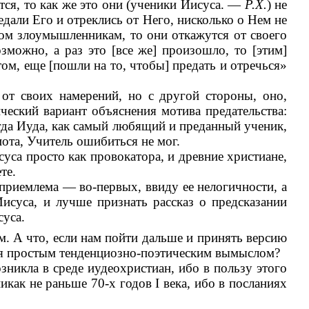
ется, то как же это они (ученики Иисуса. —
Р.Х.
) не
едали Его и отреклись от Него, нисколько о Нем не
этом злоумышленникам, то они откажутся от своего
зможно, а раз это [все же] произошло, то [этим]
ом, еще [пошли на то, чтобы] предать и отречься»
 от своих намерений, но с другой стороны, оно,
ческий вариант объяснения мотива предательства:
тогда Иуда, как самый любящий и преданный ученик,
ота, Учитель ошибиться не мог.
суса просто как провокатора, и древние христиане,
те.
еприемлема — во-первых, ввиду ее нелогичности, а
Иисуса, и лучше признать рассказ о предсказании
суса.
ом. А что, если нам пойти дальше и принять версию
ется простым тенденциозно-поэтическим вымыслом?
озникла в среде иудеохристиан, ибо в пользу этого
как не раньше 70-х годов I века, ибо в посланиях