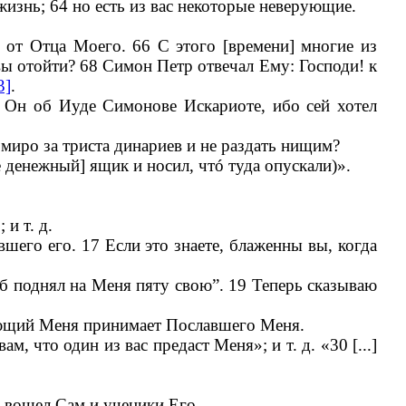
 жизнь; 64 но есть из вас некоторые неверующие.
у от Отца Моего. 66 С этого [времени] многие из
 вы отойти? 68 Симон Петр отвечал Ему: Господи! к
3]
.
ил Он об Иуде Симонове Искариоте, ибо сей хотел
 миро за триста динариев и не раздать нищим?
е денежный] ящик и носил, чтó туда опускали)».
 и т. д.
шего его. 17 Если это знаете, блаженны вы, когда
еб поднял на Меня пяту свою”. 19 Теперь сказываю
ающий Меня принимает Пославшего Меня.
м, что один из вас предаст Меня»; и т. д. «30 [...]
й вошел Сам и ученики Его.