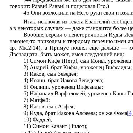
говорит: Равви! Равви! и поцеловал Его.)
46 Они возложили на Него руки свои и взяли 
Итак, исключая из текста Евангелий сообщен
а в некоторых случаях — даже становится более ц
Вообще, версия о неисторичности Иуды Иска
наконец-то приходим к твердому перечню имен ап
ср. Мк.2:14), а Примус пошел еще дальше — со
Двенадцати, быть может, имел следующий вид:
1) Симон Кифа (Петр), сын Ионы, уроженец
2) Андрей, брат Кифы, уроженец Вифсаиды;
3) Иаков, сын Зеведея;
4) Иоанн, брат Иакова Зеведеева;
5) Филипп, уроженец Вифсаиды;
6) Нафанаил Варфоломей, уроженец Каны Га
7) Матфей;
8) Иаков, сын Алфея;
9) Иуда, брат Иакова Алфеева; он же Фома
[4
10) Фаддей;
11) Симон Канаит (Зилот);
и 12) Левий Алфеев, мытарь.