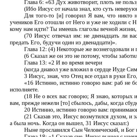
Глава 6: «63 Дух животворит, плоть не польз
(Ибо Иисус от начала знал, кто суть неверующ
Для того-то [и] говорил Я вам, что никто 
учеников Его отошли от Него и уже не ходили с Ни
кому нам идти? Ты имеешь глаголы вечной жизни,
(70 Иисус отвечал им: не двенадцать ли ва
предать Его, будучи один из двенадцати)».
Глава 12: (4) Некоторые же вознегодовали и
(6 Сказал же он это не потому, чтобы заботи
Глава 13: «2 И во время вечери
(когда диавол уже вложил в сердце Иуде Сим
3 Иисус, зная, что Отец все отдал в руки Его, 
«16 Истинно, истинно говорю вам: раб не бо
исполняете.
(18 Не о всех вас говорю; Я знаю, которых
вам, прежде нежели [то] сбылось, дабы, когда сбуде
20 Истинно, истинно говорю вам: принимаю
(21 Сказав это, Иисус возмутился духом, и за
а была ночь. Когда он вышел, 31 Иисус сказал:)
Ныне прославился Сын Человеческий, и Бог про
Глава 18: «1 Сказав сие, Иисус вышел с уче