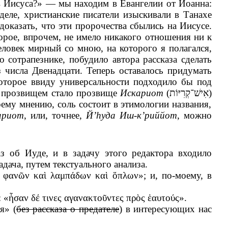
ов Иисуса?» — мы находим в Евангелии от Иоанна:
еле, христианские писатели изыскивали в Танахе
оказать, что эти пророчества сбылись на Иисусе.
орое, впрочем, не имело никакого отношения ни к
человек мирный со мною, на которого я полагался,
о сотрапезнике, побудило автора рассказа сделать
з числа Двенадцати. Теперь оставалось придумать
оторое ввиду универсальности подходило бы под
м прозвищем стало прозвище
Искариот
(
אִישׁ־קְרִיּוֹת
)
оему мнению, соль состоит в этимологии названия,
ариот
, или, точнее,
Й’hуда Иш-к’риййот
, можно
аз об Иуде, и в задачу этого редактора входило
дача, путем текстуального анализа.
ετὰ φανῶν καὶ λαμπάδων καὶ ὅπλων
»; и, по-моему, в
 «
ἦσαν δέ τινες αγανακτοῦντες πρὸς ἑαυτούς
».
я» (
без рассказа о предателе
) в интересующих нас