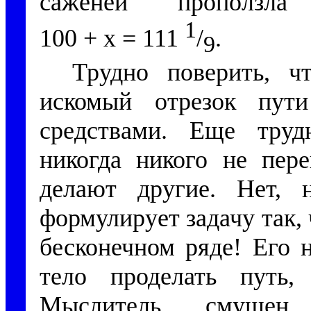
саженей проползл
1
100 + x = 111
/
.
9
Трудно поверить, ч
искомый отрезок пут
средствами. Еще труд
никогда никого не пере
делают другие. Нет, 
формулирует задачу так, 
бесконечном ряде! Его 
тело проделать путь,
Мыслитель смущен