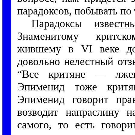
парадоксов, побывать по 
Парадоксы известн
Знаменитому критск
жившему в VI веке до
довольно нелестный отз
“Все критяне — лжец
Эпименид тоже критя
Эпименид говорит прав
возводит напраслину н
самого, то есть говори