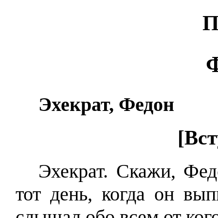
П
Эхекрат, Федон
[Вс
Эхекрат. Скажи, Фед
тот день, когда он вы
слышал обо всем от ког