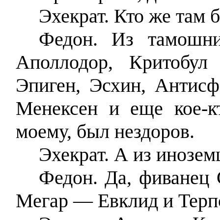
Эхекрат. Кто же там 
Федон. Из тамошн
Аполлодор, Критобул
Эпиген, Эсхин, Антисф
Менексен и еще кое-к
моему, был нездоров.
Эхекрат. А из инозем
Федон. Да, фиванец 
Мегар — Евклид и Терп