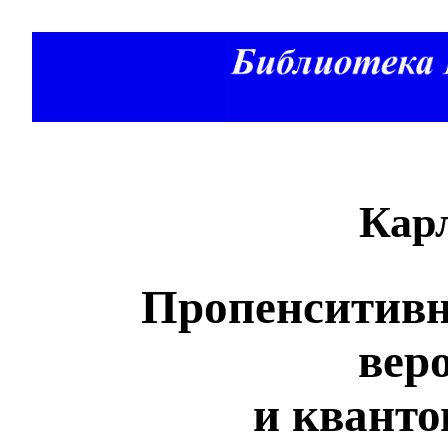
Кар
Пропенситивн
вер
и кванто