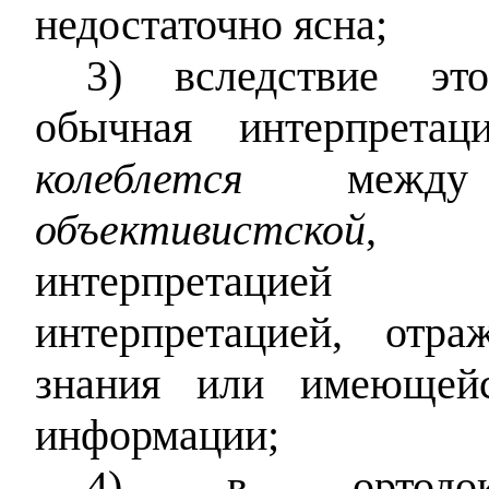
недостаточно ясна;
3) вследствие эт
обычная интерпретац
колеблется
между д
объективистской
, чи
интерпретац
интерпретацией, отр
знания или имеющей
информации;
4) в ортодокса