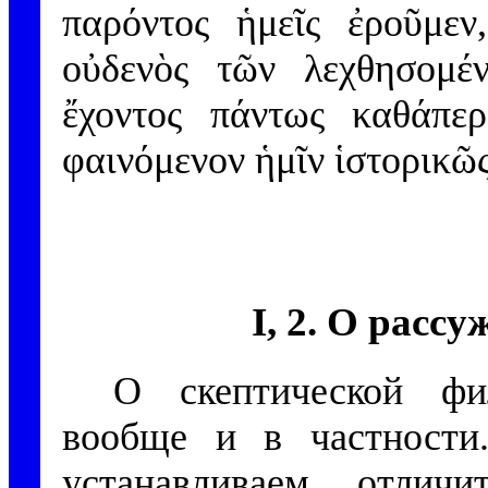
παρόντος ἡμεῖς ἐροῦμεν,
οὐδενὸς τῶν λεχθησομέ
ἔχοντος πάντως καθάπε
φαινόμενον ἡμῖν ἱστορικῶ
I, 2. О расс
О скептической фи
вообще и в частност
устанавливаем отличи