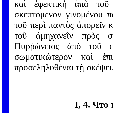
καὶ ἐφεκτικὴ ἀπὸ τοῦ
σκεπτόμενον γινομένου π
τοῦ περὶ παντὸς ἀπορεῖν κ
τοῦ ἀμηχανεῖν πρὸς σ
Πυῤῥώνειος ἀπὸ τοῦ φ
σωματικώτερον καὶ ἐπ
προσεληλυθέναι τῇ σκέψει
I, 4. Что