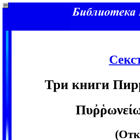
Секс
Три книги Пир
Πυῤῥωνείω
(От