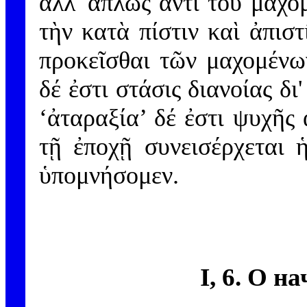
ἀλλ' ἁπλῶς ἀντὶ τοῦ μαχομ
τὴν κατὰ πίστιν καὶ ἀπισ
προκεῖσθαι τῶν μαχομένω
δέ ἐστι στάσις διανοίας δι'
‘ἀταραξία’ δέ ἐστι ψυχῆς
τῇ ἐποχῇ συνεισέρχεται ἡ
ὑπομνήσομεν.
I, 6. О н