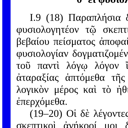
I.9 (18) Παραπλήσια 
φυσιολογητέον τῷ σκεπτ
βεβαίου πείσματος ἀποφαί
φυσιολογίαν δογματιζομέ
τοῦ παντὶ λόγῳ λόγον ἴ
ἀταραξίας ἁπτόμεθα τῆς
λογικὸν μέρος καὶ τὸ ἠθ
ἐπερχόμεθα.
(19–20) Οἱ δὲ λέγοντε
σκεπτικοὶ ἀνήκοοί μοι 