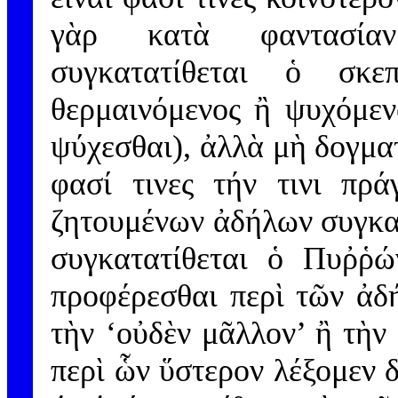
γὰρ κατὰ φαντασίαν
συγκατατίθεται ὁ σκε
θερμαινόμενος ἢ ψυχόμεν
ψύχεσθαι), ἀλλὰ μὴ δογματ
φασί τινες τήν τινι πρ
ζητουμένων ἀδήλων συγκα
συγκατατίθεται ὁ Πυῤῥώ
προφέρεσθαι περὶ τῶν ἀδ
τὴν ‘οὐδὲν μᾶλλον’ ἢ τὴν
περὶ ὧν ὕστερον λέξομεν δ