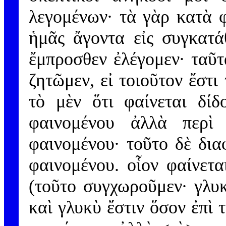
λεγομένων· τὰ γὰρ κατὰ 
ἡμᾶς ἄγοντα εἰς συγκατά
ἔμπροσθεν ἐλέγομεν· ταῦτ
ζητῶμεν, εἰ τοιοῦτον ἔστι
τὸ μὲν ὅτι φαίνεται δίδ
φαινομένου ἀλλὰ περὶ 
φαινομένου· τοῦτο δὲ δια
φαινομένου. οἷον φαίνετα
(τοῦτο συγχωροῦμεν· γλυκ
καὶ γλυκὺ ἔστιν ὅσον ἐπὶ 