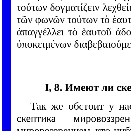
τούτων δογματίζειν λεχθεί
τῶν φωνῶν τούτων τὸ ἑαυτ
ἀπαγγέλλει τὸ ἑαυτοῦ ἀδ
ὑποκειμένων διαβεβαιούμε
I, 8. Имеют ли с
Так же обстоит у на
скептика мировоззр
мировоззрением кто-ниб