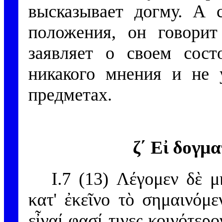
высказывает догму. А с
положения, он говорит
заявляет о своем сост
никакого мнения и не 
предметах.
ζ´ Εἰ δογμα
I.7 (13) Λέγομεν δὲ μ
κατ' ἐκεῖνο τὸ σημαινόμ
εἶναί φασί τινες κοινότερο