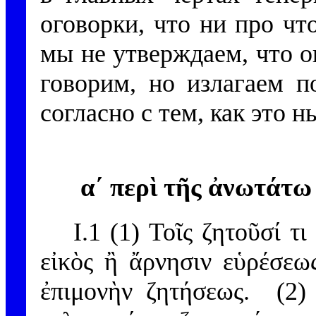
оговорки, что ни про что
мы не утверждаем, что о
говорим, но излагаем п
согласно с тем, как это 
α´ περὶ τῆς ἀνωτάτω
I.1 (1) Τοῖς ζητοῦσί τ
εἰκὸς ἢ ἄρνησιν εὑρέσεω
ἐπιμονὴν ζητήσεως. (2)