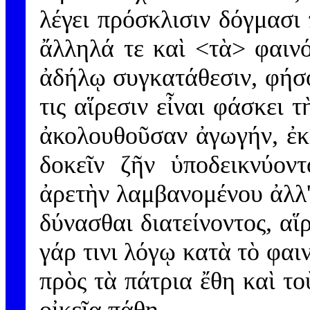
λέγει πρόσκλισιν δόγμασι
ἄλληλά τε καὶ <τὰ> φαινό
ἀδήλῳ συγκατάθεσιν, φήσομ
τις αἵρεσιν εἶναι φάσκει 
ἀκολουθοῦσαν ἀγωγήν, ἐκ
δοκεῖν ζῆν ὑποδεικνύον
ἀρετὴν λαμβανομένου ἀλλ' 
δύνασθαι διατείνοντος, αἵ
γάρ τινι λόγῳ κατὰ τὸ φαι
πρὸς τὰ πάτρια ἔθη καὶ το