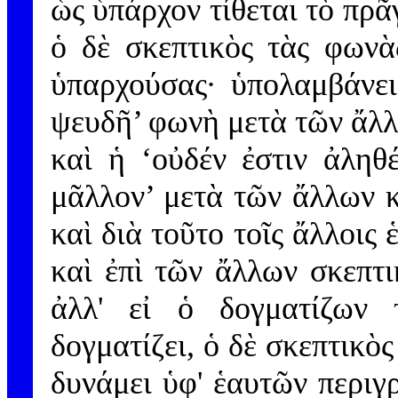
ὡς ὑπάρχον τίθεται τὸ πρᾶγ
ὁ δὲ σκεπτικὸς τὰς φωνὰ
ὑπαρχούσας· ὑπολαμβάνει
ψευδῆ’ φωνὴ μετὰ τῶν ἄλλω
καὶ ἡ ‘οὐδέν ἐστιν ἀληθ
μᾶλλον’ μετὰ τῶν ἄλλων κ
καὶ διὰ τοῦτο τοῖς ἄλλοις 
καὶ ἐπὶ τῶν ἄλλων σκεπτ
ἀλλ' εἰ ὁ δογματίζων 
δογματίζει, ὁ δὲ σκεπτικὸ
δυνάμει ὑφ' ἑαυτῶν περιγ