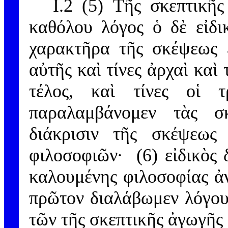
I.2 (5) Τῆς σκεπτικῆ
καθόλου λόγος ὁ δὲ εἰδι
χαρακτῆρα τῆς σκέψεως ἐ
αὐτῆς καὶ τίνες ἀρχαὶ καὶ τ
τέλος, καὶ τίνες οἱ 
παραλαμβάνομεν τὰς σκ
διάκρισιν τῆς σκέψεως
φιλοσοφιῶν· (6) εἰδικὸς 
καλουμένης φιλοσοφίας ἀν
πρῶτον διαλάβωμεν λόγου
τῶν τῆς σκεπτικῆς ἀγωγῆς