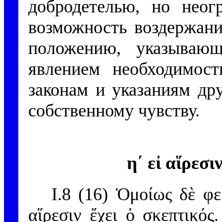
добродетелью, но неог
возможность воздержани
положению, указываю
явлением необходимост
законам и указаниям др
собственному чувству.
η´ εἰ αἵρεσι
I.8 (16) Ὁμοίως δὲ φ
αἵρεσιν ἔχει ὁ σκεπτικός.