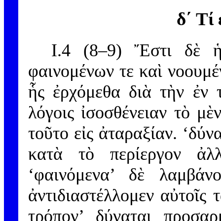
δ´ Τί
I.4 (8–9) Ἔστι δὲ ἡ
φαινομένων τε καὶ νοουμέ
ἧς ἐρχόμεθα διὰ τὴν ἐν τ
λόγοις ἰσοσθένειαν τὸ μὲ
τοῦτο εἰς ἀταραξίαν. ‘δύν
κατὰ τὸ περίεργον ἀλ
‘φαινόμενα’ δὲ λαμβάν
ἀντιδιαστέλλομεν αὐτοῖς τ
τρόπον’ δύναται προσαρ