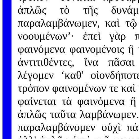
ἁπλῶς τὸ τῆς δυνάμ
παραλαμβάνωμεν, καὶ τῷ 
νοουμένων’· ἐπεὶ γὰρ π
φαινόμενα φαινομένοις ἢ
ἀντιτιθέντες, ἵνα πᾶσαι
λέγομεν ‘καθ' οἱονδήποτ
τρόπον φαινομένων τε καὶ
φαίνεται τὰ φαινόμενα ἢ
ἁπλῶς ταῦτα λαμβάνωμεν. 
παραλαμβάνομεν οὐχὶ πά