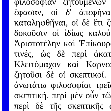
φιλοσοφίαν ζητουμένων
ἔφασαν, οἱ δ' ἀπεφήνα
καταληφθῆναι, οἱ δὲ ἔτι 
δοκοῦσιν οἱ ἰδίως καλού
Ἀριστοτέλην καὶ Ἐπίκουρ
τινές, ὡς δὲ περὶ ἀκα
Κλειτόμαχον καὶ Καρνε
ζητοῦσι δὲ οἱ σκεπτικοί
ἀνωτάτω φιλοσοφίαι τρεῖ
σκεπτική. περὶ μὲν οὖν τῶ
περὶ δὲ τῆς σκεπτικῆς 