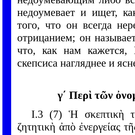
недоумевает и ищет, ка
того, что он всегда не
отрицанием; он называе
что, как нам кажется,
скепсиса нагляднее и яс
γ´ Περὶ τῶν ὀν
I.3 (7) Ἡ σκεπτικὴ τ
ζητητικὴ ἀπὸ ἐνεργείας τῆ