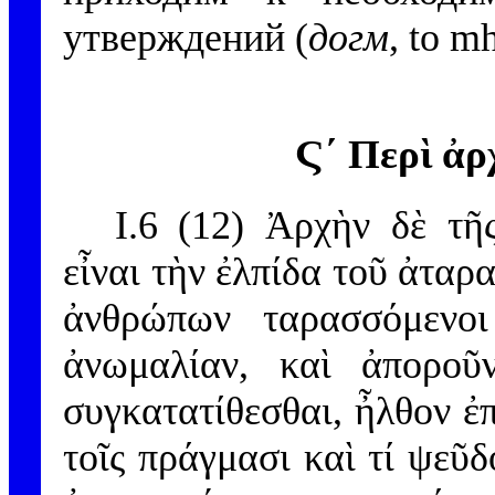
утверждений (
догм
,
to m
Ϛ´ Περὶ ἀρ
I.6 (12) Ἀρχὴν δὲ τῆ
εἶναι τὴν ἐλπίδα τοῦ ἀταρ
ἀνθρώπων ταρασσόμενοι
ἀνωμαλίαν, καὶ ἀποροῦ
συγκατατίθεσθαι, ἦλθον ἐπὶ
τοῖς πράγμασι καὶ τί ψεῦδ