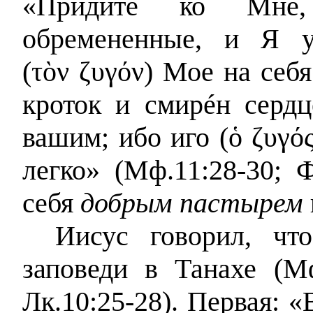
«Придите ко Мне
обремененные, и Я у
(
τὸν ζυγόν
) Мое на себя
кроток и смир
é
н серд
вашим; ибо иго (
ὁ ζυγό
легко» (Мф.11:28-30; 
себя
добрым пастырем
Иисус говорил, чт
заповеди в Танахе (Мф
Лк.10:25-28). Первая: 