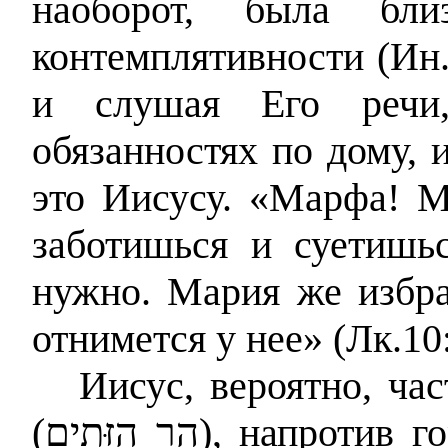
наоборот, была бли
контемплятивности (Ин.1
и слушая Его речи
обязанностях по дому, 
это Иисусу. «Марфа! 
заботишься и суетишь
нужно. Мария же избра
отнимется у нее» (Лк.10:
Иисус, вероятно, ча
(
הַר הַזֵּתִים
), напротив 