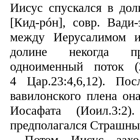
Иисус спускался в дол
[Кид-р
ó
н], совр. Вади-
между Иерусалимом и
долине некогда п
одноименный поток (
4 Цар.23:4,6,12). По
вавилонского плена он
Иосафата (Иоил.3:2
предполагался Страшный
Потом Иисус захо