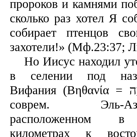
пророков и камнями по
сколько раз хотел Я со
собирает птенцов св
захотели!» (Мф.23:37; Л
Но Иисус находил у
в селении под наз
Вифания (
Βηθανία
=
ָה
соврем. Эль-Азар
расположенном в
километрах к вост