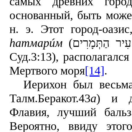
самых древних город
основанный, быть может
н. э. Этот город-оаз
hатмар
ú
м
(
עִיר הַתְּמָרִים
Суд.3:13), располагался
Мертвого моря
[14]
.
Иерихон был весьма
Талм.Беракот.43
а
) и д
Флавия, лучший бальз
Вероятно, ввиду этог