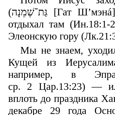
(
גַּת־שְׁמֵנָה
[Гат Ш’мэн
á
отдыхал там (Ин.18:1-
Элеонскую гору (Лк.21:3
Мы не знаем, уходи
Кущей из Иерусалим
например, в Эпр
ср. 2 Цар.13:23) — и
вплоть до праздника Хан
декабре 29 года Осн