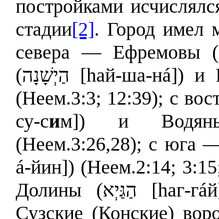
постройками исчислялс
стадии
[2]
. Город имел 
севера — Ефремовы (
(
הַיְשָׁנָה
[hай-ша-н
á
]) и
(Неем.3:3; 12:39); с во
су-с
и
м]) и Водян
(Неем.3:26,28); с юга 
á
-йин]) (Неем.2:14; 3:15
Долины (
הַגַּיְא
[hаг-г
á
й
Сузские (Конские) вор