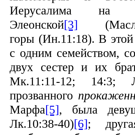
Иерусалима на с
Элеонской
[3]
(Масли
горы (Ин.11:18). В это
с одним семейством, с
двух сестер и их бра
Мк.11:11-12; 14:3; Л
прозванного
прокажен
Марфа
[5]
, была девуш
Лк.10:38-40)
[6]
; друг