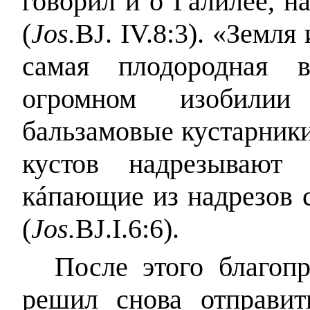
говорил и о Галилее, 
(
Jos.
BJ. IV.8:3). «Земл
самая плодородная 
огромном изобили
бальзамовые кустарники
кустов надрезывают
к
á
пающие из надрезов 
(
Jos.
BJ.I.6:6).
После этого благоп
решил снова отправи