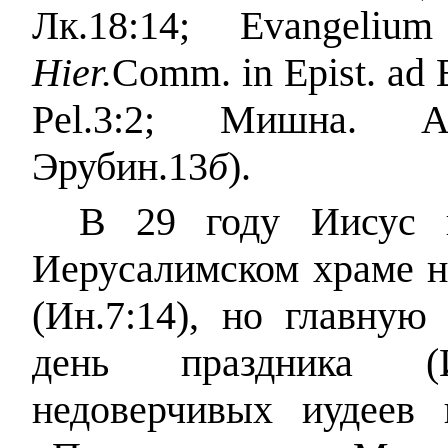
Лк.18:14; Evangeli
Hier.
Comm. in Epist. ad 
Pel.3:2; Мишна. Аб
Эрубин.13
б
).
В 29 году Иисус 
Иерусалимском храме н
(Ин.7:14), но главную
день праздника (
недоверчивых иудеев 