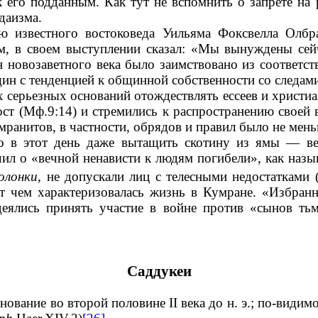
к его подданным. Как тут не вспомнить о запрете на
даизма.
ю известного востоковеда Уильяма Фоксвелла Олбр
 в своем выступлении сказал: «Мы вынуждены сейча
 новозаветного века было заимствовано из соответст
ин с тенденцией к общинной собственности со следам
х серьезных оснований отождествлять ессеев и христиан
ост (Мф.9:14) и стремились к распространению своей
мранитов, в частности, обрядов и правил было не мен
о в этот день даже вытащить скотину из ямы — ве
л о «вечной ненависти к людям погибели», как называ
олонки
, не допускали лиц с телесными недостатками 
т чем характеризовалась жизнь в Кумране. «Избран
деялись принять участие в войне против «сынов ть
Саддукеи
нование во второй половине II века до н. э.; по-видим