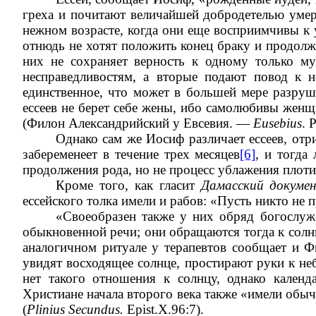
греха и почитают величайшей добродетелью умер
нежном возрасте, когда они еще восприимчивы к 
отнюдь не хотят положить конец браку и продолже
них не сохраняет верность к одному только м
несправедливостям, а вторые подают повод к н
единственное, что может в большей мере разруш
ессеев не берет себе жены, ибо самолюбивы женщ
(Филон Александрийский у Евсевия. —
Eusebius
. 
Однако сам же Иосиф различает ессеев, отр
забеременеет в течение трех месяцев
[6]
, и тогда
продолжения рода, но не процесс ублажения плоти
Кроме того, как гласит
Дамасский докуме
ессейского толка имели и рабов: «Пусть никто не 
«Своеобразен также у них обряд богослу
обыкновенной речи; они обращаются тогда к сол
аналогичном ритуале у терапевтов сообщает и Ф
увидят восходящее солнце, простирают руки к неб
нет такого отношения к солнцу, однако кален
Христиане начала второго века также «имели обыч
(
Plinius Secundus.
Epist.X.96:7).