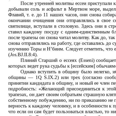
После утренней молитвы ессеи приступали к
добывали соль и асфальт в Мертвом море, выдел
Флавий, т. е. до 11 наших часов, они снова соб
окончании очищения они отправлялись в свое со
святилище, вступали в столовую. Здесь они в ст
ставил каждому посуду с одним-единственным б
после трапезы он снова читал молитву. Как до, так
снова отправлялись на работу, где оставались до с
изучению Торы и Н’биим. Следует отметить, что ес
(
Jos.
BJ.II.8:4).
Плиний Старший о ессеях (Esseni) сообщае
которых ведет рука судьбы к [ессейским] обычаям»
Однако вступить в общину было нелегко, и
общины — 1Q S.IX.2) или трех (согласно со
принятии кандидата в общину, и новый ее член п
подробность: «Желающий присоединиться к этой 
трапезах, он дает своим собратьям страшную клят
собственному побуждению, ни по приказанию не пр
верность к каждому человеку, и в особенности к пр
что если он сам будет пользоваться властью, то н