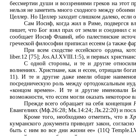
бессмертии души и воззрениями греков на этот п
нельзя не заметить много сходного между обоими
Целлер. Но Целлер заходит слишком далеко, если о
Сам Иосиф, когда жил в Риме, подвергся вл
пишет, что Бог взял прах от земли и соединил с
сообщает Иосиф Флавий, ибо палестинские источ
греческой философии приписал ессеям (а также ф
При всем сходстве ессейского ордена, ко
liber.12 [75];
Jos.
AJ.XVIII.1:5), и первых христиа
С одной стороны, и те и другие относили
волнениях. Христиане, как и ессеи, отрицали бога
11). И те и другие даже имели общие наимен
посредническую роль между ортодоксальным иуда
«концом времен». И те и другие именовали Б
возможности, что ессеи могли оказать некоторое в
Прежде всего обращает на себя концепция
Евангелиях (Мф.26:28; Мк.14:24; Лк.22:20) и посл
Кроме того, необходимо отметить, что в
Хр
кумранского документа приводит закон, согласно
быть с ним во все дни жизни ее» (11Q Temple.LV