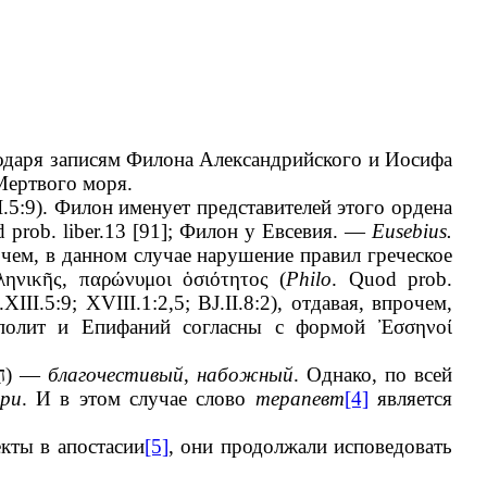
годаря записям Филона Александрийского и Иосифа
Мертвого моря.
I.5:9). Филон именует представителей этого ордена
d prob. liber.13 [91]; Филон у Евсевия. —
Eusebius.
рочем, в данном случае нарушение правил греческое
ληνικῆς, παρώνυμοι ὁσιότητος
(
Philo
. Quod prob.
.XIII.5:9; XVIII.1:2,5; BJ.II.8:2), отдавая, впрочем,
пполит и Епифаний согласны с формой
Ἐσσηνοί
ח
) —
благочестивый
,
набожный
. Однако, по всей
ари
. И в этом случае слово
терапевт
[4]
является
екты в апостасии
[5]
, они продолжали исповедовать