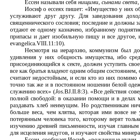
Ессеи называли себя
нищими
,
сынами света
,
Иосиф о ессеях пишет: «Имущество у них об
услуживают друг другу. Для заведования дох
священнического сословия; последние и должны за
отдают ее одному казначею, избранному подняти
припасы и дает изобильную пищу и все другое,
evangelica.VIII.11:10).
Несмотря на иерархию, коммунизм был дов
удивления у них общность имущества, ибо сре
присоединяющийся к секте, должен уступить свое
все как братья владеют одним общим состоянием,
считают недостойным, и если кто из них помимо с
точно так же и в постоянном ношении белой оде
служению всех» (
Jos.
BJ.II.8:3). «Все действия со
полной свободой: в оказании помощи и в делах
раздавать хлеб неимущим. Но родственникам ничт
больше веса, чем клятва, которая ими вовсе не
потерянным человека того, которому верят тольк
изучению древней письменности, изучая главным 
для исцеления недугов, и изучают свойства минера
Ессеи, сообщает Иосиф, «рожденные иудеи, 