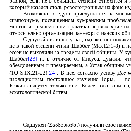
равной, если не в большей, степени относится и 
который казался столь революционным на фоне иу
Возможно, следует прислушаться к мнени
симпозиуме, посвященном кумранским проблемам,
многое из религиозной практики первых христиан
относительно организации раннехристианских общ
С другой стороны, у нас, однако, нет никаки
не в такой степени чтили Шаббат (Мф.12:1-8) и п
ессеи не выходили за пределы своей общины. У ку
Шаббат
[23]
и, в отличие от Иисуса, думали, чт
обездоленным и презираемым, а Устав общины учи
(1Q S.IX.21-22)
[24]
. В нее, согласно уставу
Две к
изоляционизм, постоянное изучение Торы, — во
Божия спасутся только они. Более того, они на
эсхатологической битвы.
Саддукеи (
Σαδδουκαῖοι
) получили свое наиме