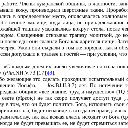
 работе. Члены кумранской общины, в частности, зан
ывали кожу, производили шерстяные ткани. Прорабо
ирались в определенном месте, опоясывались холщовым
бственное жилище, куда лица, не принадлежавшие к
рожайшей тишине усаживались вокруг стола, после чег
людом. Священник открывал трапезу молитвой, до ко
 и после еды они славили Бога как дарителя пищи. Зат
умерек. Ужин они съедали в том же порядке, как и обе
сеи допускали к трапезе и гостей — при условии, что
т: «С каждым днем их число увеличивается из-за поя
 (
Plin.
NH.V.73 [17])
[8]
.
бо желающие это сделать проходили испытательный с
общению Иосифа. —
Jos.
BJ.II.8:7) лет. По истечении
ередавал общине «все знание, труд и имущество» (1Q 
секте (
αἵρεσις
) не так скоро получает доступ туда [
ву в том, что он будет почитать Бога, исполнять сво
ичинит зла, будет ненавидеть всегда несправедливых
авительству, так как всякая власть исходит от Бога (с
икогда не будет превышать ее, не будет стремиться з