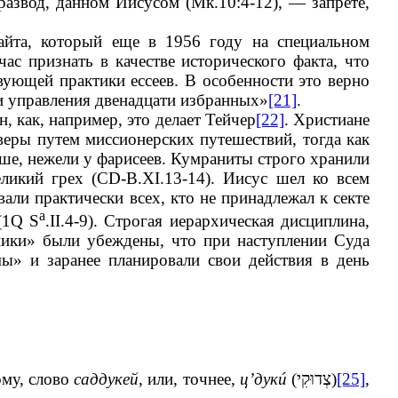
 развод, данном Иисусом (Мк.10:4-12), — запрете,
айта, который еще в 1956 году на специальном
с признать в качестве исторического факта, что
вующей практики ессеев. В особенности это верно
и управления двенадцати избранных»
[21]
.
, как, например, это делает Тейчер
[22]
. Христиане
 веры путем миссионерских путешествий, тогда как
ьше, нежели у фарисеев. Кумраниты строго хранили
ликий грех (CD-B.XI.13-14). Иисус шел ко всем
ли практически всех, кто не принадлежал к секте
a
(1Q S
.II.4-9). Строгая иерархическая дисциплина,
ники» были убеждены, что при наступлении Суда
мы» и заранее планировали свои действия в день
ому, слово
саддукей
, или, точнее,
ц’дук
ú
(
צְדוּקִי
)
[25]
,