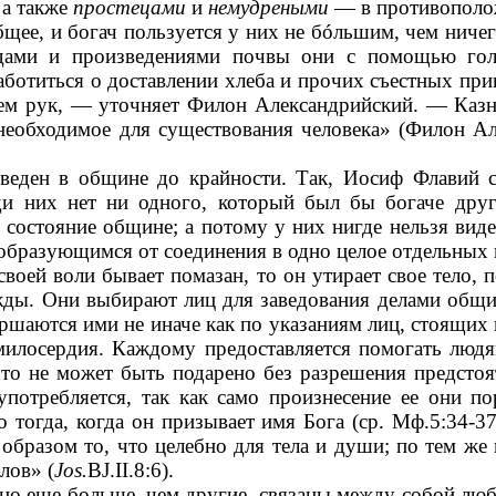
 а также
простецами
и
немудреными
— в противопол
щее, и богач пользуется у них не б
ó
льшим, чем ничего
одами и произведениями почвы они с помощью гол
ботиться о доставлении хлеба и прочих съестных при
ем рук, — уточняет Филон Александрийский. — Казнач
 необходимое для существования человека» (Филон А
еден в общине до крайности. Так, Иосиф Флавий с
ди них нет ни одного, который был бы богаче друг
 состояние общине; а потому у них нигде нельзя вид
 образующимся от соединения в одно целое отдельных 
воей воли бывает помазан, то он утирает свое тело, 
жды. Они выбирают лиц для заведования делами общин
вершаются ими не иначе как по указаниям лиц, стоящих 
 милосердия. Каждому предоставляется помогать люд
о не может быть подарено без разрешения предстояте
 употребляется, так как само произнесение ее они 
о тогда, когда он призывает имя Бога (ср. Мф.5:34-
образом то, что целебно для тела и души; по тем же
лов» (
Jos.
BJ.II.8:6).
но еще больше, чем другие, связаны между собой лю