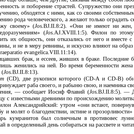
енность и поборение страстей. Супружество они през
учению, обходятся с ними, как со своими собственны
нию рода человеческого, а желают только оградить се
ужу своему» (
Jos.
BJ.II.8:2). «Они не имеют ни жен
едоразумениям» (
Jos.
AJ.XVIII.1:5). Филон по этом
ить их общность, они отказались от него и вместе с
ины, и не в меру ревнивы, и искусно влияют на обр
Praeparatio evangelica.VIII.11:14).
ицавших брак, и ессеев, живших в браке. Последние
 лишь женились на ней. Во время беременности жена 
 (
Jos.
BJ.II.8:13).
нт
(CD), две рукописи которого (CD-A и CD-B) обн
принуждает раба своего, и рабыню свою, и наемника св
жения, — сообщает Иосиф Флавий (
Jos.
BJ.II.8:5). —
нцу с известными древними по происхождению молитва
илон Александрийский: утром «они встают, повернувш
у и молят о благоденствии, истине и прозорливости» 
дарь кумранитов был солнечным в противовес лунно
ай в определенный день собираться на рассвете и чита