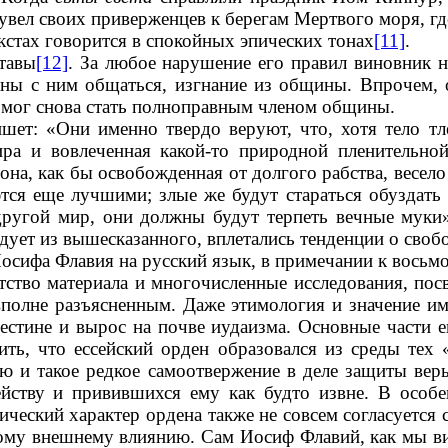
 увел своих приверженцев к берегам Мертвого моря, г
текстах говорится в спокойных эпических тонах
[11]
.
тавы
[12]
. За любое нарушение его правил виновник н
ины с ним общаться, изгнание из общины. Впрочем, 
а мог снова стать полноправным членом общины.
ет: «Они именно твердо веруют, что, хотя тело тле
ира и вовлеченная какой-то природной пленительно
 она, как бы освобожденная от долгого рабства, весело
ся еще лучшими; злые же будут стараться обуздать с
другой мир, они должны будут терпеть вечные муки»
ледует из вышесказанного, вплетались тенденции о своб
осифа Флавия на русский язык, в примечании к восьмо
атство материала и многочисленные исследования, по
вполне разъясненным. Даже этимология и значение им
лестине и вырос на почве иудаизма. Основные части е
ь, что ессейский орден образовался из cреды тех 
 и такое редкое самоотвержение в деле защиты веры 
йству и привившихся ему как будто извне. В особ
ический характер ордена также не совсем согласуется
рому внешнему влиянию. Сам Иосиф Флавий, как мы ви