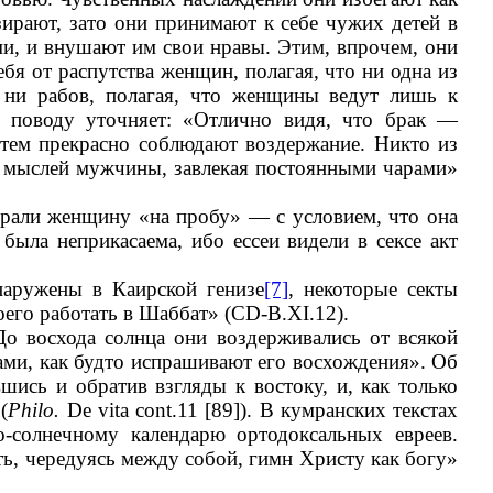
ирают, зато они принимают к себе чужих детей в
ми, и внушают им свои нравы. Этим, впрочем, они
бя от распутства женщин, полагая, что ни одна из
, ни рабов, полагая, что женщины ведут лишь к
у поводу уточняет: «Отлично видя, что брак —
 тем прекрасно соблюдают воздержание. Никто из
аз мыслей мужчины, завлекая постоянными чарами»
 брали женщину «на пробу» — с условием, что она
была неприкасаема, ибо ессеи видели в сексе акт
аружены в Каирской генизе
[7]
, некоторые секты
оего работать в Шаббат» (CD-B.XI.12).
 До восхода солнца они воздерживались от всякой
ми, как будто испрашивают его восхождения». Об
ись и обратив взгляды к востоку, и, как только
(
Philo.
De vita cont.11 [89]). В кумранских текстах
-солнечному календарю ортодоксальных евреев.
ть, чередуясь между собой, гимн Христу как богу»