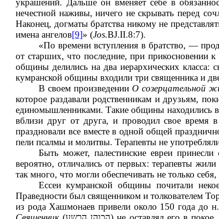
украшений. Дальше он вменяет себе в обязанност
нечестной наживы, ничего не скрывать перед соч
Наконец, догматы братства никому не представлять
имена ангелов
[9]
» (
Jos.
BJ.II.8:7).
«По времени вступления в братство, — про
от старших, что последние, при прикосновении 
общины делились на два иерархических класса: с
кумранской общины входили три священника и две
В своем произведении
О созерцательной ж
которое раздавали родственникам и друзьям, поки
единомышленниками. Такие общины находились во 
вблизи друг от друга, и проводил свое время 
праздновали все вместе в одной общей празднич
пели псалмы и молитвы. Терапевты не употребляли
Быть может, палестинские евреи принесли 
вероятно, отличались от первых: терапевты жили
так много, что могли обеспечивать не только себя
Ессеи кумранской общины почитали нек
Праведности был священником и толкователем Тор
из рода Хашмонаев привели около 150 года до н.
Священник
(
הכוהן הרשע
) не оставлял его в покое