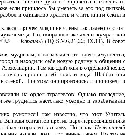
ержать в чистоте руки от воровства и совесть от
аже если пришлось бы умереть за это под пыткой.
 разбоя и одинаково хранить и чтить книги секты и
 класса; причем младшие члены так далеко отстоят
л чужеземец». Полноправные же члены кумранской
ישרא
—
Израиль
) (1Q S.V.6,21,22; IX.11). В совет
ажая мудрецам, отказывались от своего имущества,
й город и находили себе новую родину в общении с
 Александрии. Там каждый жил в отдельной келье,
а очень проста: хлеб, соль и вода. Шаббат они
н стеной. При этом они произносили проповеди и
овлияли на орден терапевтов. Однако последние,
и же трудились настолько усердно и зарабатывали
ских рукописей нам известно, что этот Учитель
м. Выпады сектантов против царя-первосвященника
 он был отправлен в ссылку. Но и там
Нечестивый
на них напали люди, посланные царем. Но это не