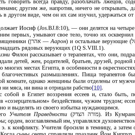
ь говорить всегда правду, разоблачать лжецов, сод
ленами; другим же, напротив, ничего не открывать, д
 в другом виде, чем он их сам изучил, удержаться от
должает Иосиф (
Jos.
BJ.8:10), — они делятся на четыре
к ним первых, умывают свое тело, точно их оскверни
вященники (
אהרן
—
Аарон
) и остальные верующие (
ל
надцать рядовых верующих (1Q S.VIII.1).
изни
Филон рассказывает о терапевтах, что они, подр
дали детей, жен, родителей, братьев, друзей, родно
многих местах Египта, в особенности в окрестностях
в благочестивых размышлениях. Пища терапевтов был
ной комнате, однако женщины были отделены от мужчи
 ни мяса, ни вина и отрицали рабство
[10]
.
с собой в Египет воззрения ессеев и, стало быть, п
 в «созерцательном» бездействии, чужим трудом; ессе
, но и выделять из своего избытка нуждающимся.
оего
Учителя Праведности
(
מורה הצדק
). Из Кумран
ы; орден, возглавляемый им, управлялся духовенство
 э. к конфликту. Учителя бросили в темницу, а затем
. Когда
сыны света
справляли праздник Йом Киппур, 