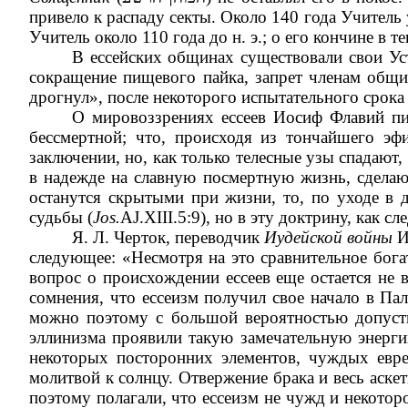
привело к распаду секты. Около 140 года Учитель
Учитель около 110 года до н. э.; о его кончине в 
В ессейских общинах существовали свои Ус
сокращение пищевого пайка, запрет членам общ
дрогнул», после некоторого испытательного срок
О мировоззрениях ессеев Иосиф Флавий пиш
бессмертной; что, происходя из тончайшего эф
заключении, но, как только телесные узы спадают,
в надежде на славную посмертную жизнь, сделают
останутся скрытыми при жизни, то, по уходе в 
судьбы (
Jos.
AJ.XIII.5:9), но в эту доктрину, как с
Я. Л. Черток, переводчик
Иудейской войны
И
следующее: «Несмотря на это сравнительное бог
вопрос о происхождении ессеев еще остается не 
сомнения, что ессеизм получил свое начало в Па
можно поэтому с большой вероятностью допустит
эллинизма проявили такую замечательную энергию
некоторых посторонних элементов, чуждых евре
молитвой к солнцу. Отвержение брака и весь аскет
поэтому полагали, что ессеизм не чужд и некото