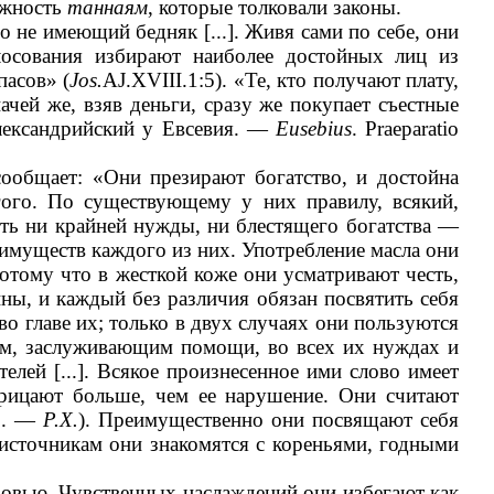
ожность
таннаям
, которые толковали законы.
 не имеющий бедняк [...]. Живя сами по себе, они
осования избирают наиболее достойных лиц из
пасов» (
Jos.
AJ.XVIII.1:5). «Те, кто получают плату,
ей же, взяв деньги, сразу же покупает съестные
лександрийский у Евсевия. —
Eusebius
. Praeparatio
ообщает: «Они презирают богатство, и достойна
ого. По существующему у них правилу, всякий,
еть ни крайней нужды, ни блестящего богатства —
имуществ каждого из них. Употребление масла они
потому что в жесткой коже они усматривают честь,
ы, и каждый без различия обязан посвятить себя
во главе их; только в двух случаях они пользуются
ям, заслуживающим помощи, во всех их нуждах и
лей [...]. Всякое произнесенное ими слово имеет
порицают больше, чем ее нарушение. Они считают
37. —
Р.Х.
). Преимущественно они посвящают себя
 источникам они знакомятся с кореньями, годными
бовью. Чувственных наслаждений они избегают как