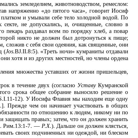
имались земледелием, животноводством, ремеслом:
тав напряженно «до пятого часа», говорит Иосиф
 платком и умывали себе тело холодной водой. По
 секте, не допускались, и, очищенные, словно в
о пекарь раздавал всем по порядку хлеб, а повар
торой никто не должен был дотронуться к пище;
ем, сложив с себя свои одеяния, как священные, они
д (
Jos.
BJ.II.8:5). «Треть ночи» кумраниты отдавали
 они хотя и из других местностей, но члены ордена
вления множества уставших от жизни пришельцев,
рок в течение двух (согласно
Уставу
Кумранской
 этого срока общее собрание выносило решение о
S.I.11-12). У Иосифа Флавия мы находим еще одну
...]. Прежде чем он начинает участвовать в общих
и обязанности по отношению к людям, никому ни по
 и защищать правых; затем, что он должен хранить
р. Рим.13:1-7. —
Р.Х.
). Дальше он должен клясться,
атмевать своих подчиненных ни одеждой, ни блеском