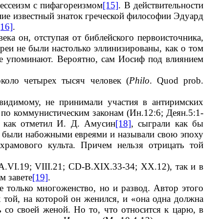
 ессеизм с пифагореизмом
[15]
. В действительности
ние известный знаток греческой философии Эдуард
[16]
.
ека он, отступая от библейского первоисточника,
вреи не были настолько эллинизированы, как о том
не упоминают. Вероятно, сам Иосиф под влиянием
около четырех тысяч человек (
Philo
. Quod prob.
-видимому, не принимали участия в антиримских
и по коммунистическим законам (Ин.12:6; Деян.5:1-
, как отметил И. Д. Амусин
[18]
, сыграли как бы
е были набожными евреями и называли свою эпоху
рамового культа. Причем нельзя отрицать той
.VI.19; VIII.21; CD-B.XIX.33-34; XX.12), так и в
м завете
[19]
.
е только многоженство, но и развод. Автор этого
 той, на которой он женился, и «она одна должна
ь со своей женой. Но то, что относится к царю, в