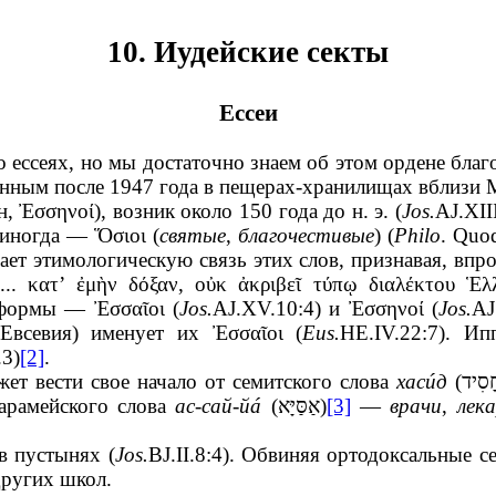
10. Иудейские секты
Ессеи
о ессеях, но мы достаточно знаем об этом ордене бла
енным после 1947 года в пещерах-хранилищах вблизи 
ан,
Ἐσσηνοί
), возник около 150 года до н. э. (
Jos.
AJ.XII
 а иногда —
Ὅσιοι
(
святые
,
благочестивые
) (
Philo
. Quo
рждает этимологическую связь этих слов, признавая, вп
ι... κατ’ ἐμὴν δόξαν, οὐκ ἀκριβεῖ τύπῳ διαλέκτου Ἑλ
е формы —
Ἐσσαῖοι
(
Jos.
AJ.XV.10:4) и
Ἐσσηνοί
(
Jos.
AJ
е Евсевия) именует их
Ἐσσαῖοι
(
Eus.
HE.IV.22:7). И
.3)
[2]
.
жет вести свое начало от семитского слова
хас
ú
д
(
ָסִיד
арамейского слова
ас-сай-й
á
(
אַסַּיָּא
)
[3]
—
врачи
,
лек
в пустынях (
Jos.
BJ.II.8:4). Обвиняя ортодоксальные с
других школ.