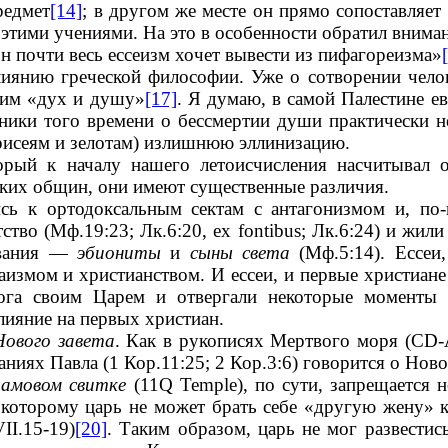
редмет
[14]
; в другом же месте он прямо сопоставляет
 этими учениями. На это в особенности обратил внима
н почти весь ессеизм хочет вывести из пифагореизма»
иянию греческой философии. Уже о сотворении челов
 ним «дух и душу»
[17]
. Я думаю, в самой Палестине е
ники того времени о бессмертии души практически 
арисеям и зелотам) излишнюю эллинизацию.
торый к началу нашего летоисчисления насчитывал 
нских общин, они имеют существенные различия.
сь к ортодоксальным сектам с антагонизмом и, по
тство (Мф.19:23; Лк.6:20, ex fontibus; Лк.6:24) и жил
ования —
эбиониты
и
сыны света
(Мф.5:14). Ессеи
измом и христианством. И ессеи, и первые христиан
ога своим Царем и отвергали некоторые моменты х
лияние на первых христиан.
Нового завета
. Как в рукописях Мертвого моря (CD-A
аниях Павла (1 Кор.11:25; 2 Кор.3:6) говорится о Ново
амовом свитке
(11Q Temple), по сути, запрещается н
 которому царь не может брать себе «другую жену» к
II.15-19)
[20]
. Таким образом, царь не мог развестис