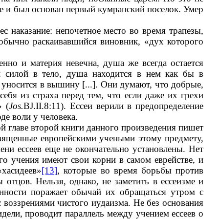
де и был основан первый кумранский поселок. Умер
ес наказание: непочетное место во время трапезы,
обычно раскаивавшийся виновник, «дух которого
нно и материя невечна, душа же всегда остается
й силой в тело, душа находится в нем как бы в
 уносится в вышину [...]. Они думают, что добрые,
ебя из страха перед тем, что если даже их грехи
 (
Jos.
BJ.II.8:11). Ессеи верили в предопределение
оде воли у человека.
й главе второй книги данного произведения пишет
священные европейскими учеными этому предмету,
ени ессеев еще не окончательно установлены. Нет
го учения имеют свои корни в самом еврействе, и
«хасидеев»
[13]
, которые во время борьбы против
отцов. Нельзя, однако, не заметить в ессеизме и
енности поражает обычай их обращаться утром с
 с воззрениями чистого иудаизма. Не без основания
дели, проводит параллель между учением ессеев о