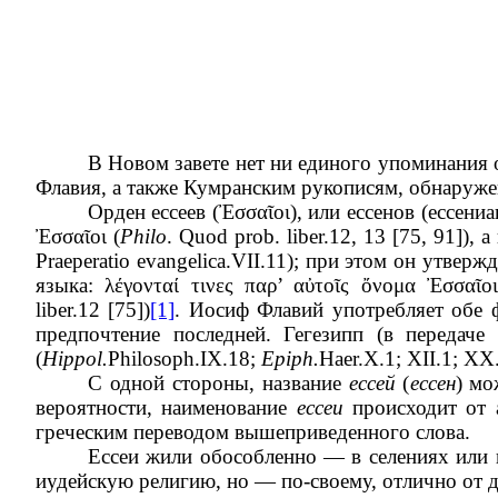
В Новом завете нет ни единого упоминания 
Флавия, а также Кумранским рукописям, обнаруж
Орден ессеев (
Ἐσσαῖοι
), или ессенов (ессени
Ἐσσαῖοι
(
Philo
. Quod prob. liber.12, 13 [75, 91]),
Praeperatio evangelica.VII.11); при этом он утве
языка:
λέγονταί τινες παρ’ αὐτοῖς ὄνομα Ἐσσαῖο
liber.12 [75])
[1]
. Иосиф Флавий употребляет об
предпочтение последней. Гегезипп (в передач
(
Hippol.
Philosoph.IX.18;
Epiph.
Haer.X.1; XII.1; XX
С одной стороны, название
ессей
(
ессен
) мо
вероятности, наименование
ессеи
происходит от 
греческим переводом вышеприведенного слова.
Ессеи жили обособленно — в селениях или 
иудейскую религию, но — по-своему, отлично от 